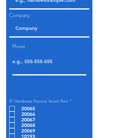
Company
Phone
O
8" Membrane Pressure Vessel- Parts
*
b
20065
l
i
20066
g
20067
a
t
20068
o
20069
i
10193
r