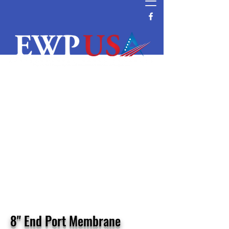
Water Filtration and Purification
Equipment Supplier
Reverse Osmosis System Parts and
Supplier
Commercial and Residential Wave
Cyber DI & Pressure Tanks Supplier
Water Filtration Manufacturer Distributor
Vendor Water Purification
Vontron RO Nanofiltration Ultrafiltration
Membrane Distributor
8" End Port Membrane